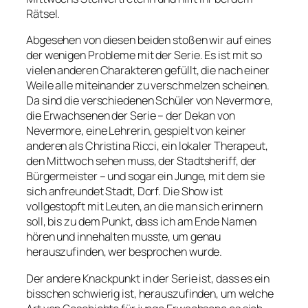
Rätsel.
Abgesehen von diesen beiden stoßen wir auf eines
der wenigen Probleme mit der Serie. Es ist mit so
vielen anderen Charakteren gefüllt, die nach einer
Weile alle miteinander zu verschmelzen scheinen.
Da sind die verschiedenen Schüler von Nevermore,
die Erwachsenen der Serie – der Dekan von
Nevermore, eine Lehrerin, gespielt von keiner
anderen als Christina Ricci, ein lokaler Therapeut,
den Mittwoch sehen muss, der Stadtsheriff, der
Bürgermeister – und sogar ein Junge, mit dem sie
sich anfreundet Stadt, Dorf. Die Show ist
vollgestopft mit Leuten, an die man sich erinnern
soll, bis zu dem Punkt, dass ich am Ende Namen
hören und innehalten musste, um genau
herauszufinden, wer besprochen wurde.
Der andere Knackpunkt in der Serie ist, dass es ein
bisschen schwierig ist, herauszufinden, um welche