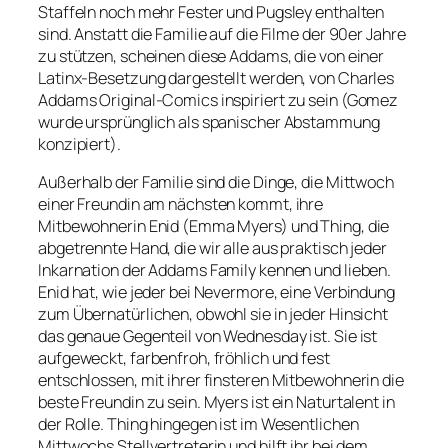
Staffeln noch mehr Fester und Pugsley enthalten
sind. Anstatt die Familie auf die Filme der 90er Jahre
zu stützen, scheinen diese Addams, die von einer
Latinx-Besetzung dargestellt werden, von Charles
Addams Original-Comics inspiriert zu sein (Gomez
wurde ursprünglich als spanischer Abstammung
konzipiert).
Außerhalb der Familie sind die Dinge, die Mittwoch
einer Freundin am nächsten kommt, ihre
Mitbewohnerin Enid (Emma Myers) und Thing, die
abgetrennte Hand, die wir alle aus praktisch jeder
Inkarnation der Addams Family kennen und lieben.
Enid hat, wie jeder bei Nevermore, eine Verbindung
zum Übernatürlichen, obwohl sie in jeder Hinsicht
das genaue Gegenteil von Wednesday ist. Sie ist
aufgeweckt, farbenfroh, fröhlich und fest
entschlossen, mit ihrer finsteren Mitbewohnerin die
beste Freundin zu sein. Myers ist ein Naturtalent in
der Rolle. Thing hingegen ist im Wesentlichen
Mittwochs Stellvertreterin und hilft ihr bei dem