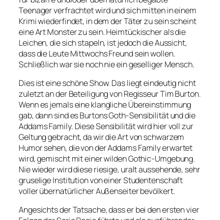
Teenager verfrachtet wird und sich mitten in einem
Krimi wiederfindet, in dem der Täter zu sein scheint
eine Art Monster zu sein. Heimtückischer als die
Leichen, die sich stapeln, ist jedoch die Aussicht,
dass die Leute Mittwochs Freund sein wollen.
Schließlich war sie noch nie ein geselliger Mensch.
Dies ist eine schöne Show. Das liegt eindeutig nicht
zuletzt an der Beteiligung von Regisseur Tim Burton.
Wenn es jemals eine klangliche Übereinstimmung
gab, dann sind es Burtons Goth-Sensibilität und die
Addams Family. Diese Sensibilität wird hier voll zur
Geltung gebracht, da wir die Art von schwarzem
Humor sehen, die von der Addams Family erwartet
wird, gemischt mit einer wilden Gothic-Umgebung.
Nie wieder wird diese riesige, uralt aussehende, sehr
gruselige Institution von einer Studentenschaft
voller übernatürlicher Außenseiter bevölkert.
Angesichts der Tatsache, dass er bei den ersten vier