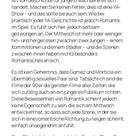
Art von Geschichte für junge Erwachsene es sich
handelt. Machen Sie keinen Fehler, dies ist eine YA-
Show – und das sollte sie auch sein. Wie bei
praktisch jeder YA-Geschichte ist jedoch Romantik
im Spiel. Es fühlt sich hier jedoch seltsam
gezwungen an. Der Mittwoch ist mehr oder weniger
hin- und hergerissen zwischen zwei Jungen – einem
Kommilitonen und einem Städter – und die Szenen
zwischen ihnen haben nichts besonders
Romantisches an sich.
Es ist kein Geheimnis, dass Gomez und Morticia ein
übermäßig sexuelles Paar sind. Tatsächlich sind die
Filme der 90er die geilsten Filme aller Zeiten, die
sich zufällig auch an ein jüngeres Publikum richten.
Diese Besessenheit von Romantik scheint jedoch
keine Eigenschaft zu sein, die sich am Mittwoch
entwickelt hat, so dass sich jede Szene, in der sie
sich in eine romantische Richtung zu neigen scheint,
einfach unangenehm anfühlt.