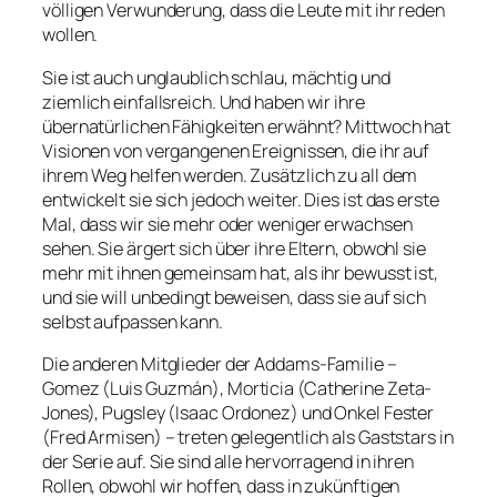
völligen Verwunderung, dass die Leute mit ihr reden
wollen.
Sie ist auch unglaublich schlau, mächtig und
ziemlich einfallsreich. Und haben wir ihre
übernatürlichen Fähigkeiten erwähnt? Mittwoch hat
Visionen von vergangenen Ereignissen, die ihr auf
ihrem Weg helfen werden. Zusätzlich zu all dem
entwickelt sie sich jedoch weiter. Dies ist das erste
Mal, dass wir sie mehr oder weniger erwachsen
sehen. Sie ärgert sich über ihre Eltern, obwohl sie
mehr mit ihnen gemeinsam hat, als ihr bewusst ist,
und sie will unbedingt beweisen, dass sie auf sich
selbst aufpassen kann.
Die anderen Mitglieder der Addams-Familie –
Gomez (Luis Guzmán), Morticia (Catherine Zeta-
Jones), Pugsley (Isaac Ordonez) und Onkel Fester
(Fred Armisen) – treten gelegentlich als Gaststars in
der Serie auf. Sie sind alle hervorragend in ihren
Rollen, obwohl wir hoffen, dass in zukünftigen