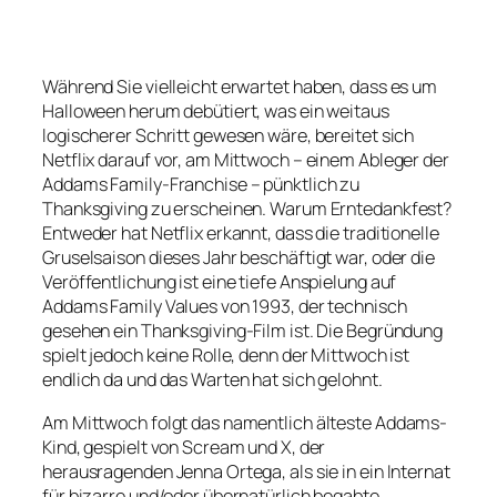
Während Sie vielleicht erwartet haben, dass es um
Halloween herum debütiert, was ein weitaus
logischerer Schritt gewesen wäre, bereitet sich
Netflix darauf vor, am Mittwoch – einem Ableger der
Addams Family-Franchise – pünktlich zu
Thanksgiving zu erscheinen. Warum Erntedankfest?
Entweder hat Netflix erkannt, dass die traditionelle
Gruselsaison dieses Jahr beschäftigt war, oder die
Veröffentlichung ist eine tiefe Anspielung auf
Addams Family Values ​​von 1993, der technisch
gesehen ein Thanksgiving-Film ist. Die Begründung
spielt jedoch keine Rolle, denn der Mittwoch ist
endlich da und das Warten hat sich gelohnt.
Am Mittwoch folgt das namentlich älteste Addams-
Kind, gespielt von Scream und X, der
herausragenden Jenna Ortega, als sie in ein Internat
für bizarre und/oder übernatürlich begabte