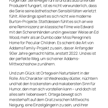
Folgen der Serie Regie führte und als ausführender
Produzent fungiert, ist es nicht verwunderlich, dass
die Serie seine ästhetischen Sensibilitäten verletzt
fühlt. Allerdings spielt es sich nicht wie moderne
Burton-Projekte. Stattdessen fühlt es sich an wie
eine Reminiszenz an klassische Filme wie Edward
mit den Scherenhänden und in gewisser Weise an Ed
Wood, mehr als an Dumbo oder Miss Peregrine’s
Home for Peculiar Children. Es scheint die Art von
Addams Family-Projekt zu sein, das er Anfang der
90er Jahre gemacht hätte, anstatt 2022. Und es ist
der perfekte Weg, um sich einer Addams-
Mittwochsshow zu nähern.
Und zum Glück ist Ortega ein Naturtalent in der
Rolle. Als Charakter ist Wednesday düster, nüchtern
und hat den trockensten und makabersten Sinn für
Humor, den man sich vorstellen kann – und doch ist
alles sehr liebenswert. Ortega bewegt sich
meisterhaft auf dem Grat zwischen Mittwochs
Neigung, eine Einzelgängerin zu sein, und ihrer