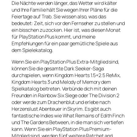
Die Nächte werden länger, das Wetter wird kälter
und Ihre Familie hält Sie wegen Ihrer Pläne für die
Feiertage auf Trab. Sie wissen also, was das
bedeutet: Zeit, sich vor den Fernseher zu stellen und
ein bisschen zu zocken. Hier ist, was diesen Monat
für PlayStation Plus kommt, und meine
Empfehlungen für ein paar gemütliche Spiele aus
dem Spielekatalog.
Wenn Sie ein PlayStation Plus Extra-Mitglied sind,
können Sie die gesamte Dark Seeker-Saga
durchspielen, wenn Kingdom Hearts 1.5+2.5 ReMix,
Kingdom Hearts 3 und Melody of Memory dem
Spielkatalog beitreten. Verbünde dich mit deinen
Freunden in Rainbow Six Siege oder The Division 2
oder werde zum Drachenblut und erlebe nach
Herzenslust Abenteuer in Skyrim. Es gibt auch
fantastische Indies wie What Remains of Edith Finch
und The Gardens Between, in die man sich vertiefen
kann. Wenn Sie ein PlayStation Plus Premium-
Mitglied sind, werden fünf weitere Ratchet and