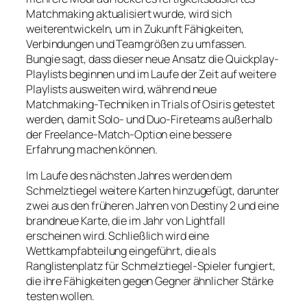
Matchmaking aktualisiert wurde, wird sich
weiterentwickeln, um in Zukunft Fähigkeiten,
Verbindungen und Teamgrößen zu umfassen.
Bungie sagt, dass dieser neue Ansatz die Quickplay-
Playlists beginnen und im Laufe der Zeit auf weitere
Playlists ausweiten wird, während neue
Matchmaking-Techniken in Trials of Osiris getestet
werden, damit Solo- und Duo-Fireteams außerhalb
der Freelance-Match-Option eine bessere
Erfahrung machen können.
Im Laufe des nächsten Jahres werden dem
Schmelztiegel weitere Karten hinzugefügt, darunter
zwei aus den früheren Jahren von Destiny 2 und eine
brandneue Karte, die im Jahr von Lightfall
erscheinen wird. Schließlich wird eine
Wettkampfabteilung eingeführt, die als
Ranglistenplatz für Schmelztiegel-Spieler fungiert,
die ihre Fähigkeiten gegen Gegner ähnlicher Stärke
testen wollen.