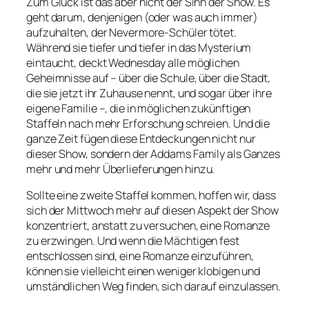
Zum Glück ist das aber nicht der Sinn der Show. Es
geht darum, denjenigen (oder was auch immer)
aufzuhalten, der Nevermore-Schüler tötet.
Während sie tiefer und tiefer in das Mysterium
eintaucht, deckt Wednesday alle möglichen
Geheimnisse auf – über die Schule, über die Stadt,
die sie jetzt ihr Zuhause nennt, und sogar über ihre
eigene Familie –, die in möglichen zukünftigen
Staffeln nach mehr Erforschung schreien. Und die
ganze Zeit fügen diese Entdeckungen nicht nur
dieser Show, sondern der Addams Family als Ganzes
mehr und mehr Überlieferungen hinzu.
Sollte eine zweite Staffel kommen, hoffen wir, dass
sich der Mittwoch mehr auf diesen Aspekt der Show
konzentriert, anstatt zu versuchen, eine Romanze
zu erzwingen. Und wenn die Mächtigen fest
entschlossen sind, eine Romanze einzuführen,
können sie vielleicht einen weniger klobigen und
umständlichen Weg finden, sich darauf einzulassen.