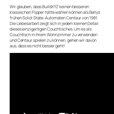
Wir glauben, dass BuildXYZ keinen besseren
klassischen Flipper hätte wählen können als Ballys
frühen Solid-State-Automaten Centaur von 1981.
Die Liebesarbeit zeigt sich in jedem kleinen Detail
dieses einzigartigen Couchtisches. Um es als
Couchtisch in Ihrem Wohnzimmer zu verwenden
und Centaur spielen zu können, gehen wir davon
aus, dass es nicht besser geht!