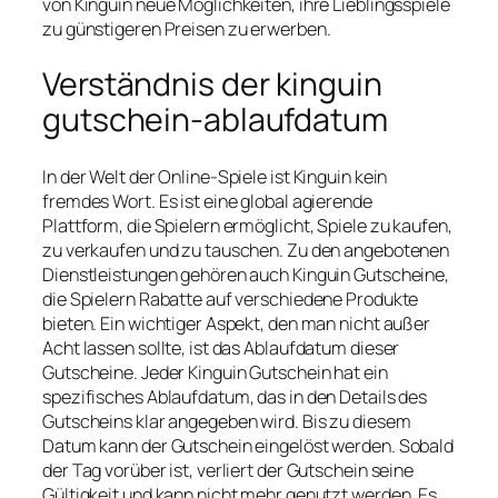
von Kinguin neue Möglichkeiten, ihre Lieblingsspiele
zu günstigeren Preisen zu erwerben.
Verständnis der kinguin
gutschein-ablaufdatum
In der Welt der Online-Spiele ist Kinguin kein
fremdes Wort. Es ist eine global agierende
Plattform, die Spielern ermöglicht, Spiele zu kaufen,
zu verkaufen und zu tauschen. Zu den angebotenen
Dienstleistungen gehören auch Kinguin Gutscheine,
die Spielern Rabatte auf verschiedene Produkte
bieten. Ein wichtiger Aspekt, den man nicht außer
Acht lassen sollte, ist das Ablaufdatum dieser
Gutscheine. Jeder Kinguin Gutschein hat ein
spezifisches Ablaufdatum, das in den Details des
Gutscheins klar angegeben wird. Bis zu diesem
Datum kann der Gutschein eingelöst werden. Sobald
der Tag vorüber ist, verliert der Gutschein seine
Gültigkeit und kann nicht mehr genutzt werden. Es