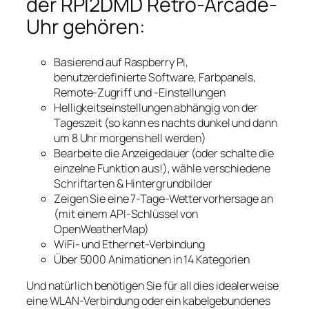
der RPI2DMD Retro-Arcade-
Uhr gehören:
Basierend auf Raspberry Pi,
benutzerdefinierte Software, Farbpanels,
Remote-Zugriff und -Einstellungen
Helligkeitseinstellungen abhängig von der
Tageszeit (so kann es nachts dunkel und dann
um 8 Uhr morgens hell werden)
Bearbeite die Anzeigedauer (oder schalte die
einzelne Funktion aus!), wähle verschiedene
Schriftarten & Hintergrundbilder
Zeigen Sie eine 7-Tage-Wettervorhersage an
(mit einem API-Schlüssel von
OpenWeatherMap)
WiFi- und Ethernet-Verbindung
Über 5000 Animationen in 14 Kategorien
Und natürlich benötigen Sie für all dies idealerweise
eine WLAN-Verbindung oder ein kabelgebundenes