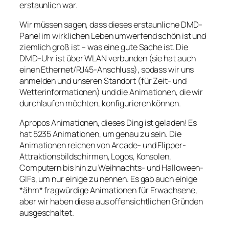
erstaunlich war.
Wir müssen sagen, dass dieses erstaunliche DMD-
Panel im wirklichen Leben umwerfend schön ist und
ziemlich groß ist – was eine gute Sache ist. Die
DMD-Uhr ist über WLAN verbunden (sie hat auch
einen Ethernet/RJ45-Anschluss), sodass wir uns
anmelden und unseren Standort (für Zeit- und
Wetterinformationen) und die Animationen, die wir
durchlaufen möchten, konfigurieren können.
Apropos Animationen, dieses Ding ist geladen! Es
hat 5235 Animationen, um genau zu sein. Die
Animationen reichen von Arcade- und Flipper-
Attraktionsbildschirmen, Logos, Konsolen,
Computern bis hin zu Weihnachts- und Halloween-
GIFs, um nur einige zu nennen. Es gab auch einige
*ähm* fragwürdige Animationen für Erwachsene,
aber wir haben diese aus offensichtlichen Gründen
ausgeschaltet.