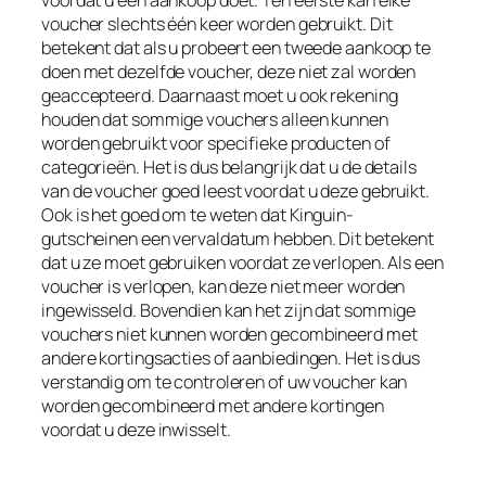
voordat u een aankoop doet. Ten eerste kan elke
voucher slechts één keer worden gebruikt. Dit
betekent dat als u probeert een tweede aankoop te
doen met dezelfde voucher, deze niet zal worden
geaccepteerd. Daarnaast moet u ook rekening
houden dat sommige vouchers alleen kunnen
worden gebruikt voor specifieke producten of
categorieën. Het is dus belangrijk dat u de details
van de voucher goed leest voordat u deze gebruikt.
Ook is het goed om te weten dat Kinguin-
gutscheinen een vervaldatum hebben. Dit betekent
dat u ze moet gebruiken voordat ze verlopen. Als een
voucher is verlopen, kan deze niet meer worden
ingewisseld. Bovendien kan het zijn dat sommige
vouchers niet kunnen worden gecombineerd met
andere kortingsacties of aanbiedingen. Het is dus
verstandig om te controleren of uw voucher kan
worden gecombineerd met andere kortingen
voordat u deze inwisselt.