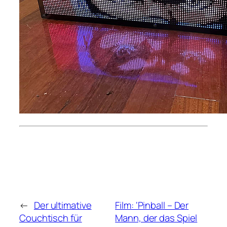
←
Der ultimative
Film: ‘Pinball – Der
Couchtisch für
Mann, der das Spiel