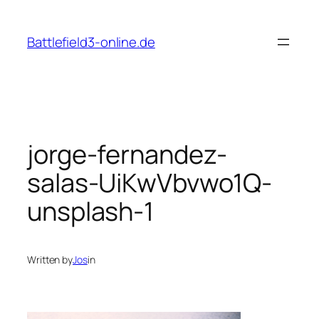
Skip
to
Battlefield3-online.de
content
jorge-fernandez-
salas-UiKwVbvwo1Q-
unsplash-1
Written by
Jos
in