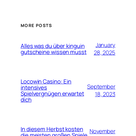
MORE POSTS
January
Alles was du über kinguin
gutscheine wissen musst
28, 2025
Locowin Casino: Ein
September
intensives
Spielvergnügen erwartet
18, 2023
dich
In diesem Herbst kosten
November
die meisten großen Spiele